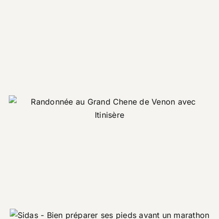
basket PVBC 2024
Evénement
Promotionnel
Itinisère – Une rando à ne pas
rater en Isère
Promotionnel
Tourisme
Sidas – Bien préparer ses pieds