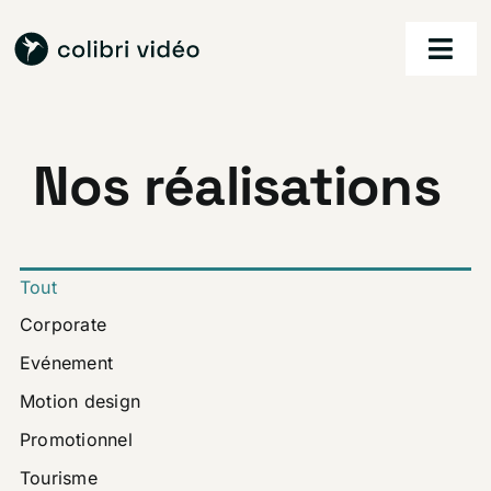
Passer
au
Togg
contenu
Navi
accueil
Nos réalisations
nos services
nos réalisations
Tout
à propos
Corporate
Evénement
contact
Motion design
Promotionnel
Tourisme