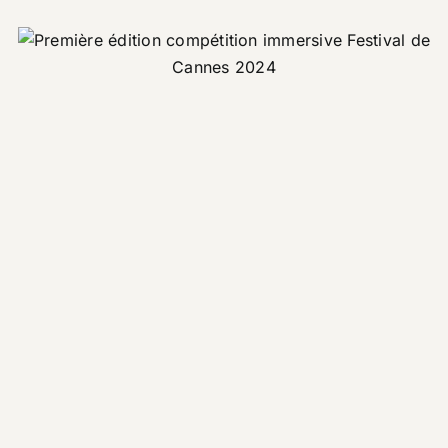
Festival de Cannes –
Interviews et reportages
Corporate
Evénement
Promotionnel
Tourisme
Straton Automation
Corporate
Motion design
Promotionnel