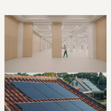
Algaflex – Installations de murs
mobiles à Monaco
Corporate
Promotionnel
Lumensol – Présentation
d’entreprise