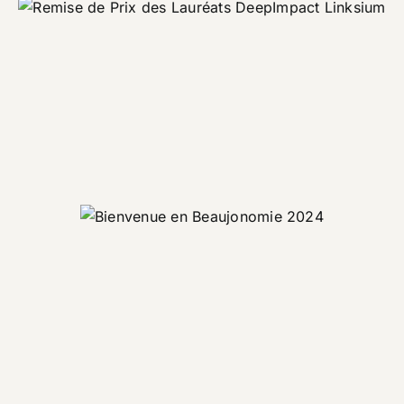
Linksium – Remise de Prix des
Lauréats DeepImpact
Corporate
Evénement
Promotionnel
Bienvenue en Beaujonomie
2024
Evénement
Promotionnel
Tourisme