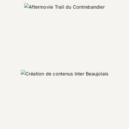
Aftermovie Trail du
Contrebandier
Evénement
Promotionnel
Tourisme
Création de contenus Inter
Beaujolais
Promotionnel
Tourisme