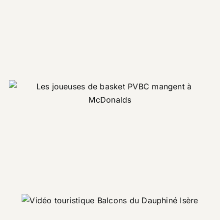
Pub McDonald’s – Livraison à
domicile
Corporate
Promotionnel
Explorez les Balcons du
Dauphiné [DC]