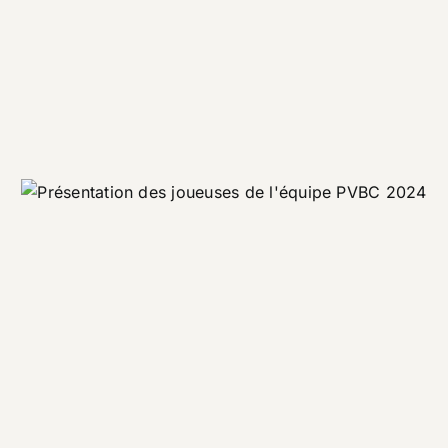
Promotionnel
Tourisme
Présentation des joueuses du
PVBC
Evénement
Motion design
Promotionnel
Présentation de l’équipe de