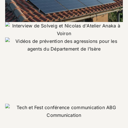
Corporate
Atelier Anaka – Présentation et
témoignages
Vidéos prévention agression –
Corporate
Département de l’Isère
Corporate
Motion design
Captation Tech&Fest – la
communication en entreprise
Corporate
Evénement