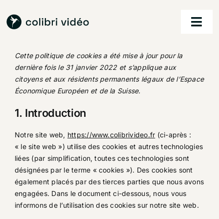
Passer
au
Togg
contenu
Navi
Cette politique de cookies a été mise à jour pour la
accueil
dernière fois le 31 janvier 2022 et s’applique aux
citoyens et aux résidents permanents légaux de l’Espace
nos services
Économique Européen et de la Suisse.
1. Introduction
nos réalisations
Notre site web,
https://www.colibrivideo.fr
(ci-après :
à propos
« le site web ») utilise des cookies et autres technologies
liées (par simplification, toutes ces technologies sont
contact
désignées par le terme « cookies »). Des cookies sont
également placés par des tierces parties que nous avons
engagées. Dans le document ci-dessous, nous vous
informons de l’utilisation des cookies sur notre site web.