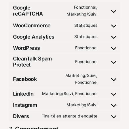
Google
Fonctionnel,
reCAPTCHA
Consent
Marketing/Suivi
to
WooCommerce
Statistiques
service
Consent
google-
to
Google Analytics
Statistiques
Consent
recaptcha
service
to
WordPress
Fonctionnel
woocommerc
Consent
service
to
CleanTalk Spam
google-
Fonctionnel
Protect
service
Consent
analytics
wordpress
to
Marketing/Suivi,
Facebook
service
Consent
Fonctionnel
cleantalk-
to
spam-
LinkedIn
Marketing/Suivi, Fonctionnel
service
Consent
protect
facebook
to
Instagram
Marketing/Suivi
Consent
service
to
Divers
Finalité en attente d’enquête
linkedin
Consent
service
to
instagram