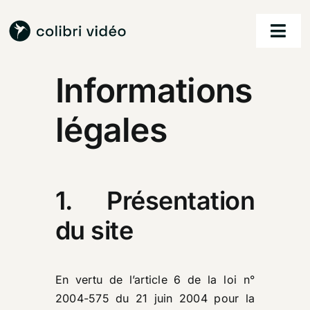
Passer
au
Togg
contenu
Navi
Informations
accueil
légales
nos services
nos réalisations
1. Présentation
à propos
du site
contact
En vertu de l’article 6 de la loi n°
2004-575 du 21 juin 2004 pour la