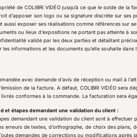
priété de COLIBRI VIDÉO jusqu’à ce que le solde de la fa
it d’apposer son logo ou sa signature discrète sur ses pr
t aussi exposer ses réalisations comme références sur 
ocuments ou lieux d’expositions ne portant pas atteinte à s
identialité validé par les deux parties et détaillant préci
 les informations et les documents qu’elle souhaite dans l
ecommandée avec demande d’avis de réception ou mail à l’a
’émission de la facture. A défaut, COLIBRI VIDÉO sera dég
été livrés conformes à la commande. La facturation sera 
rd et étapes demandant une validation du client :
pes demandant une validation du client sont à effectuer pa
utes erreurs de textes, d’orthographe, de choix des plans,
 Toutes demandes de corrections ou modifications après la