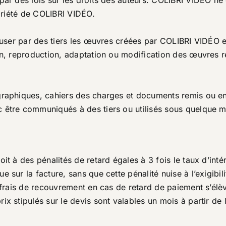
par des lois sur les droits des auteurs. COLIBRI VIDÉO ne 
opriété de COLIBRI VIDÉO.
fuser par des tiers les œuvres créées par COLIBRI VIDÉO en
on, reproduction, adaptation ou modification des œuvres r
 graphiques, cahiers des charges et documents remis ou 
 être communiqués à des tiers ou utilisés sous quelque mot
oit à des pénalités de retard égales à 3 fois le taux d’int
sur la facture, sans que cette pénalité nuise à l’exigibili
ur frais de recouvrement en cas de retard de paiement s’é
x stipulés sur le devis sont valables un mois à partir de l