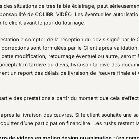
ns des situations de très faible éclairage, peut sérieuseme
responsabilité de COLIBRI VIDÉO. Les éventuelles autorisati
le client avant le jour du tournage.
tation à compter de la réception du devis signé par le C
des corrections sont formulées par le Client après valida
 à cette modification, retournage éventuel ou autre, seront 
 (acceptation tardive du devis, livraison tardive des docume
ent un report des délais de livraison de l’œuvre finale e
artie des prestations à partir du moment que cela s’effectu
près la livraison des œuvres. Si le client souhaite une s
quitter d’une participation financière. Les rushs restent 
tions de vidéos en motion design ou animation : (en com