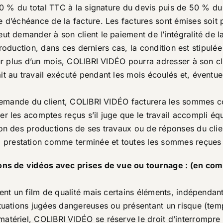
30 % du total TTC à la signature du devis puis de 50 % du
 d’échéance de la facture. Les factures sont émises soit p
eut demander à son client le paiement de l’intégralité de
 production, dans ces derniers cas, la condition est stipulée
sur plus d’un mois, COLIBRI VIDÉO pourra adresser à son 
it au travail exécuté pendant les mois écoulés et, évent
 demande du client, COLIBRI VIDÉO facturera les sommes co
r les acomptes reçus s’il juge que le travail accompli éq
on des productions de ses travaux ou de réponses du clien
prestation comme terminée et toutes les sommes reçues 
tions de vidéos avec prises de vue ou tournage : (en co
ent un film de qualité mais certains éléments, indépendant
ituations jugées dangereuses ou présentant un risque (tem
matériel, COLIBRI VIDÉO se réserve le droit d’interrompr