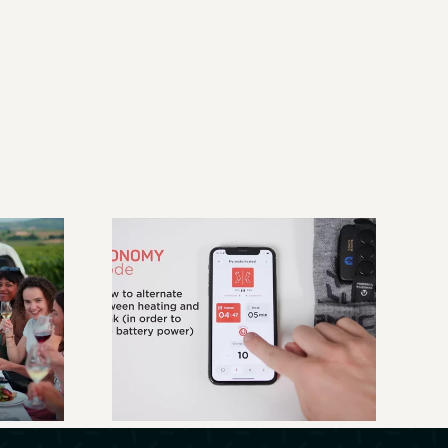
Therm-IC – Guide
au
d’utilisation de
lais
l’application