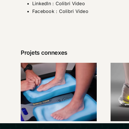
LinkedIn :
Colibri Video
Facebook :
Colibri Video
Projets connexes
SIDAS –
C
Présentation
Custom Station
Premium
qu