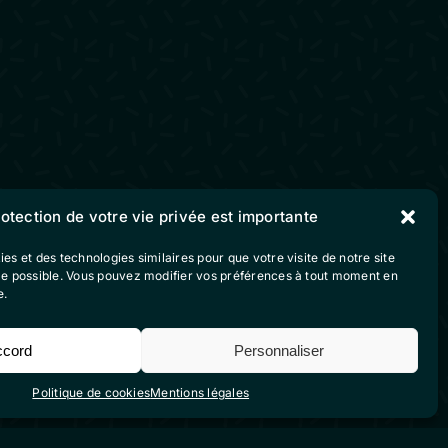
Suivez-nous sur nos
rotection de votre vie privée est importante
réseaux sociaux
ies et des technologies similaires pour que votre visite de notre site
ble possible. Vous pouvez modifier vos préférences à tout moment en
e.
vente
ccord
Personnaliser
Politique de cookies
Mentions légales