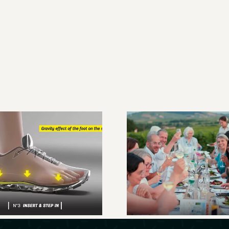
ustom Live, la
semelle sur
Un week-end 
mesure en
cœur du Beaujo
elques minutes