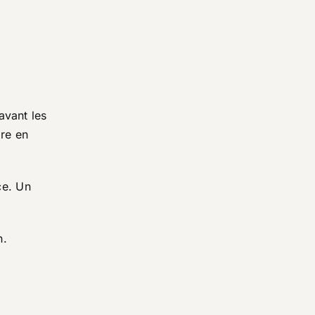
avant les
ire en
ce. Un
n.