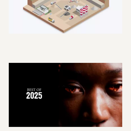
Groupe Eiffage : C’est quoi la
DAP ?
Corporate
Motion design
Best of 2025 Colibri Vidéo
Corporate
Evénement
Motion design
Promotionnel
Tourisme