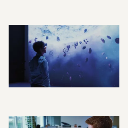
Linksium – Cérémonie
DeepImpact 2025
Corporate
Evénement
Promotionnel