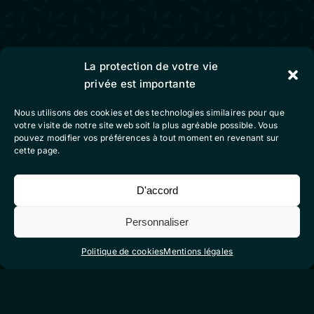
La protection de votre vie
production vidéo
privée est importante
animation / motion design
Nous utilisons des cookies et des technologies similaires pour que
contact
votre visite de notre site web soit la plus agréable possible. Vous
pouvez modifier vos préférences à tout moment en revenant sur
cette page.
Colibri Vidéo
D'accord
mentions légales
Personnaliser
conditions générales de vente
Politique de cookies
Mentions légales
politique de cookies (eu)
Suivez-nous sur nos réseaux sociaux