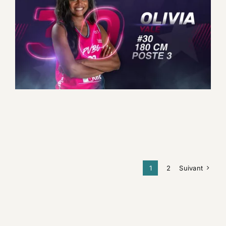
Présentation des joueuses
du PVBC
Evénement
Motion design
Promotionnel
1
2
Suivant