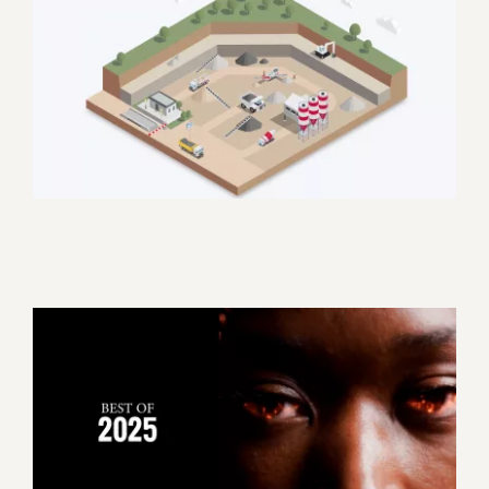
Groupe Eiffage : C’est quoi la
DAP ?
Corporate
Motion design
Best of 2025 Colibri Vidéo
Corporate
Evénement
Motion design
Promotionnel
Tourisme