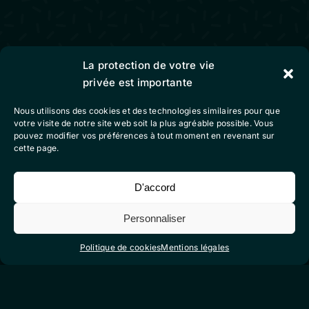
La protection de votre vie
production vidéo
privée est importante
animation / motion design
Nous utilisons des cookies et des technologies similaires pour que
contact
votre visite de notre site web soit la plus agréable possible. Vous
pouvez modifier vos préférences à tout moment en revenant sur
cette page.
Colibri Vidéo
D'accord
mentions légales
Personnaliser
conditions générales de vente
Politique de cookies
Mentions légales
politique de cookies (eu)
Suivez-nous sur nos réseaux sociaux