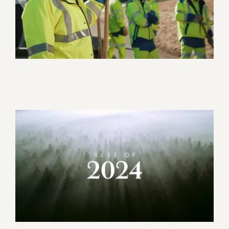
Vidéos prévention agression
– Département de l’Isère
Corporate
Motion design
Best Of 2024
Corporate
Evénement
Motion design
Promotionnel
Tourisme