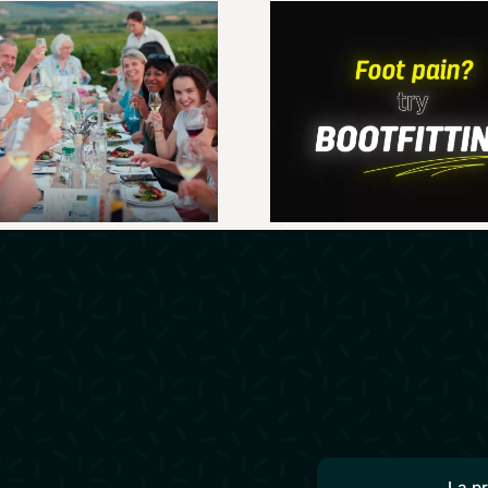
Foot pain ? T
n week-end au
Bootfitting – S
r du Beaujolais
commercial vi
La p