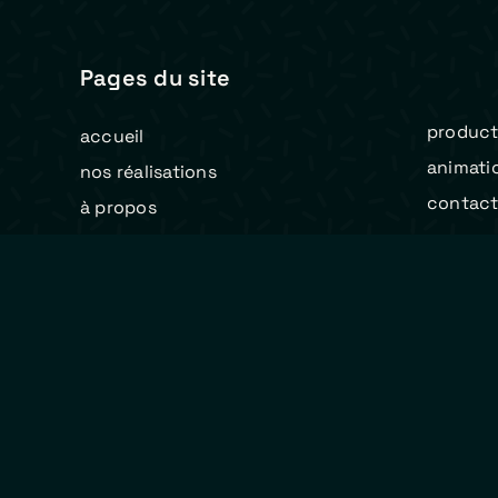
Pages du site
product
accueil
animati
nos réalisations
contac
à propos
actualités