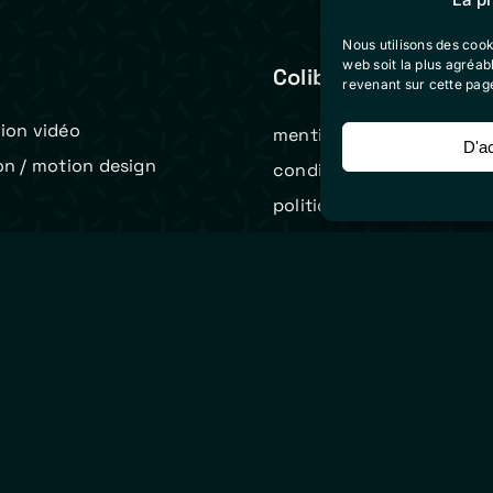
Nous utilisons des cook
web soit la plus agréa
Colibri Vidéo
revenant sur cette pag
ion vidéo
mentions légales
D'a
on / motion design
conditions générales de 
t
politique de cookies (eu)