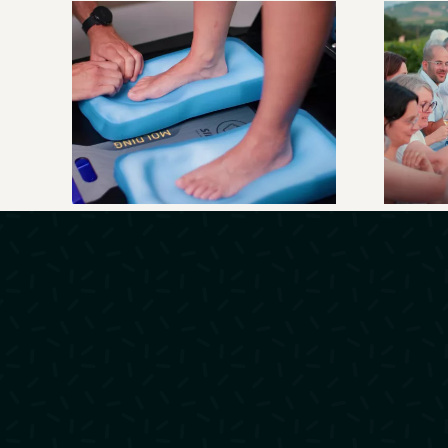
SIDAS –
Présentation
U
Custom Station
cœu
Premium