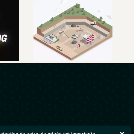
ry
Groupe Eiffage :
IDAS
C’est quoi la DAP ?
deo
rotection de votre vie privée est importante