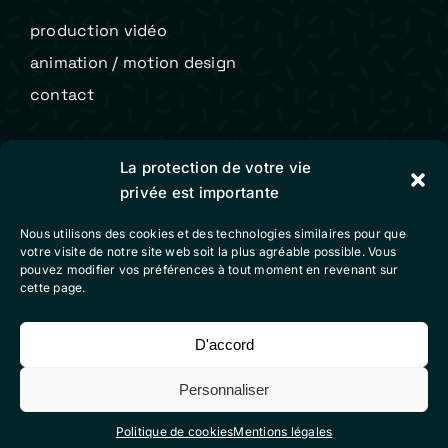
production vidéo
animation / motion design
contact
Colibri Vidéo
La protection de votre vie
privée est importante
mentions légales
Nous utilisons des cookies et des technologies similaires pour que
conditions générales de vente
votre visite de notre site web soit la plus agréable possible. Vous
pouvez modifier vos préférences à tout moment en revenant sur
politique de cookies (eu)
cette page.
D'accord
Suivez-nous sur nos réseaux sociaux
Personnaliser
Politique de cookies
Mentions légales