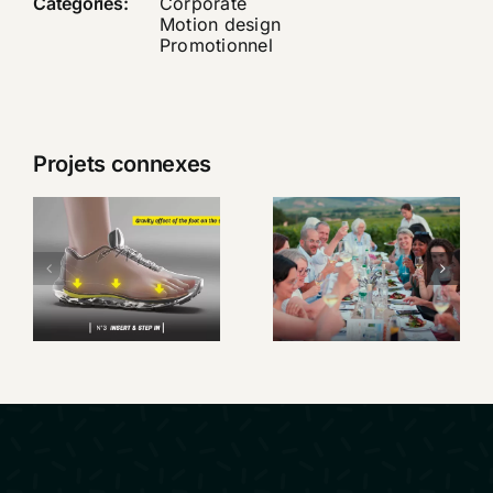
Catégories:
Corporate
Motion design
Promotionnel
Projets connexes
Custom
Live, la
Un week-
semelle sur
end au
mesure en
cœur du
quelques
Beaujolais
minutes