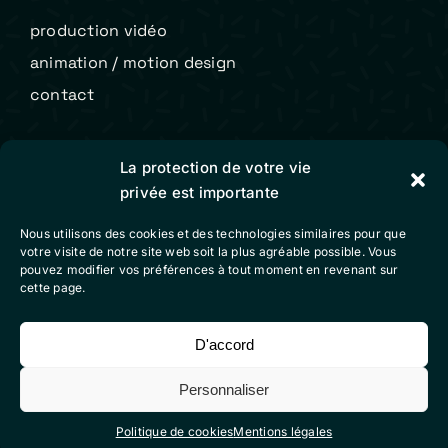
production vidéo
animation / motion design
contact
Colibri Vidéo
La protection de votre vie
privée est importante
mentions légales
Nous utilisons des cookies et des technologies similaires pour que
conditions générales de vente
votre visite de notre site web soit la plus agréable possible. Vous
pouvez modifier vos préférences à tout moment en revenant sur
politique de cookies (eu)
cette page.
D'accord
Suivez-nous sur nos réseaux sociaux
Personnaliser
Politique de cookies
Mentions légales