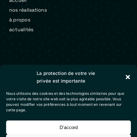
accueil
nos réalisations
à propos
actualités
production vidéo
La protection de votre vie
animation / motion design
privée est importante
contact
Nous utilisons des cookies et des technologies similaires pour que
votre visite de notre site web soit la plus agréable possible. Vous
pouvez modifier vos préférences à tout moment en revenant sur
Colibri Vidéo
cette page.
mentions légales
D'accord
conditions générales de vente