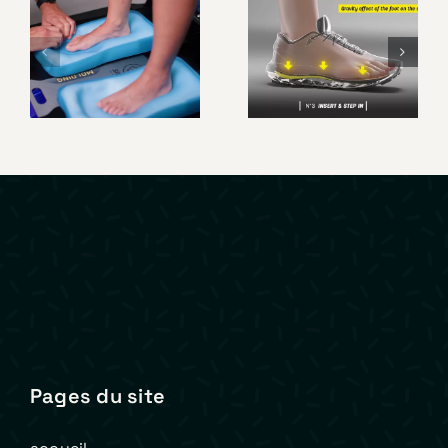
Custom
SIDAS –
Live, la
Présentation
semelle sur
Custom
mesure en
Station
quelques
Premium
minutes
Pages du site