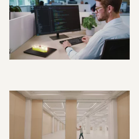
Straton Automation – Vidéo
de présentation
Corporate
Motion design
Algaflex – Installations de
murs mobiles à Monaco