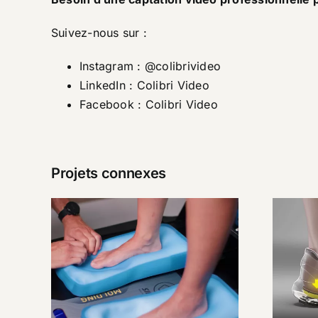
Suivez-nous sur :
Instagram :
@colibrivideo
LinkedIn :
Colibri Video
Facebook :
Colibri Video
Projets connexes
SIDAS –
C
Présentation
Custom Station
Premium
qu