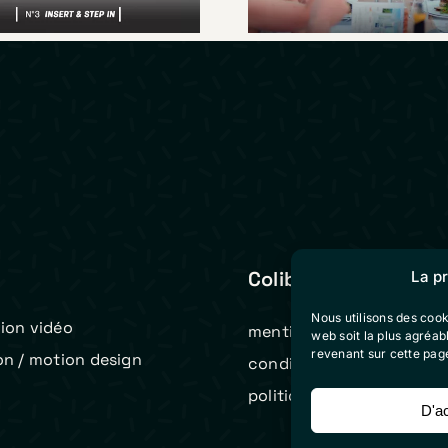
Colibri Vidéo
La p
Nous utilisons des cook
ion vidéo
mentions légales
web soit la plus agréa
revenant sur cette pag
on / motion design
conditions générales de 
t
politique de cookies (eu)
D'a