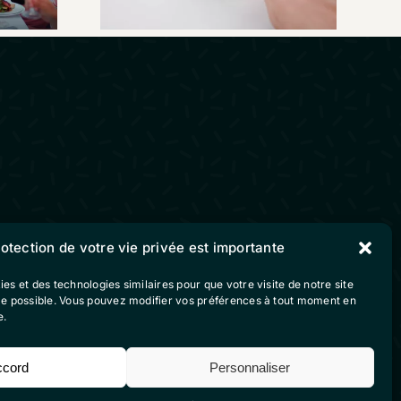
Suivez-nous sur nos
rotection de votre vie privée est importante
réseaux sociaux
ies et des technologies similaires pour que votre visite de notre site
ble possible. Vous pouvez modifier vos préférences à tout moment en
e.
vente
ccord
Personnaliser