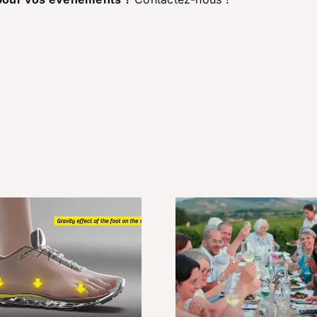
ustom Live, la
semelle sur
Un week-end 
mesure en
cœur du Beaujo
elques minutes