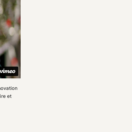
novation
ire et