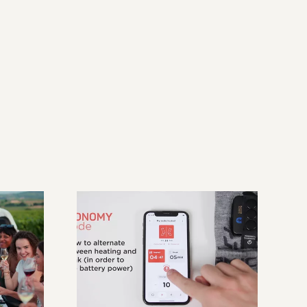
Therm-IC – Guide
au
d’utilisation de
lais
l’application