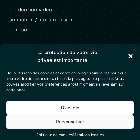
production vidéo
animation / motion design
contact
Colibri Vidéo
La protection de votre vie
privée est importante
mentions légales
Nous utilisons des cookies et des technologies similaires pour que
conditions générales de vente
votre visite de notre site web soit la plus agréable possible. Vous
pouvez modifier vos préférences à tout moment en revenant sur
politique de cookies (eu)
cette page.
D'accord
Suivez-nous sur nos réseaux sociaux
Personnaliser
Politique de cookies
Mentions légales