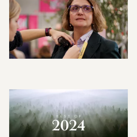
Captation Tech&Fest – la
communication en
entreprise
Corporate
Evénement
Best Of 2024
Corporate
Evénement
Motion design