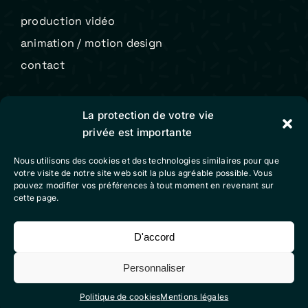
production vidéo
animation / motion design
contact
Colibri Vidéo
La protection de votre vie
privée est importante
mentions légales
Nous utilisons des cookies et des technologies similaires pour que
conditions générales de vente
votre visite de notre site web soit la plus agréable possible. Vous
pouvez modifier vos préférences à tout moment en revenant sur
politique de cookies (eu)
cette page.
D'accord
Suivez-nous sur nos réseaux sociaux
Personnaliser
Politique de cookies
Mentions légales