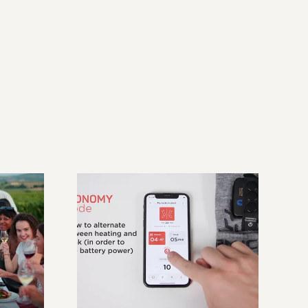
Therm-IC – Guide
au
d’utilisation de
lais
l’application