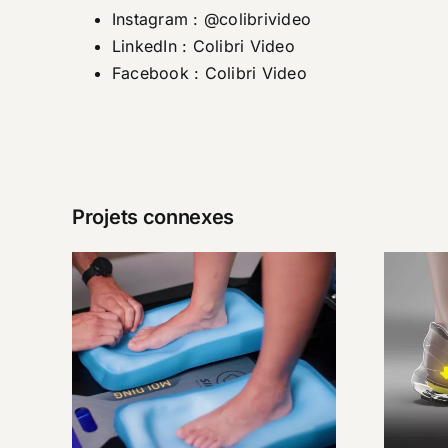
Instagram :
@colibrivideo
LinkedIn :
Colibri Video
Facebook :
Colibri Video
Projets connexes
SIDAS –
C
Présentation
Custom Station
Premium
qu