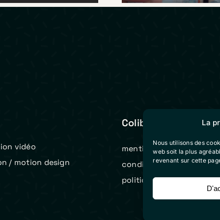
Colibri Vidéo
La p
Nous utilisons des cook
ion vidéo
mentions légales
web soit la plus agréa
revenant sur cette pag
on / motion design
conditions générales de 
t
politique de cookies (eu)
D'a