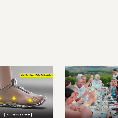
ustom Live, la
semelle sur
Un week-end 
mesure en
cœur du Beaujo
elques minutes