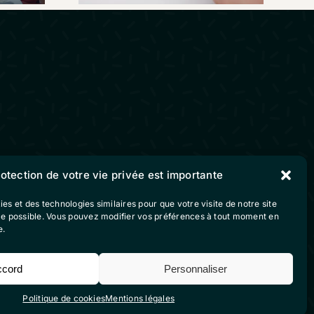
Suivez-nous sur nos
rotection de votre vie privée est importante
réseaux sociaux
ies et des technologies similaires pour que votre visite de notre site
ble possible. Vous pouvez modifier vos préférences à tout moment en
e.
vente
ccord
Personnaliser
Politique de cookies
Mentions légales