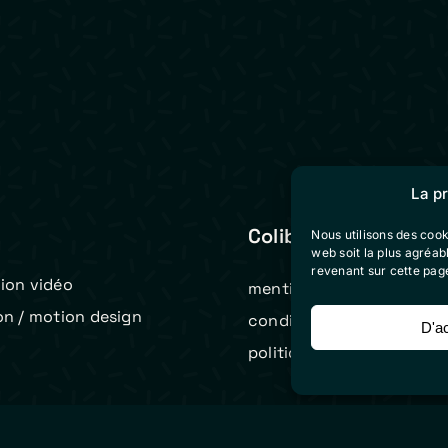
La p
Colibri Vidéo
Nous utilisons des cook
web soit la plus agréa
revenant sur cette pag
ion vidéo
mentions légales
on / motion design
conditions générales de 
D'a
t
politique de cookies (eu)