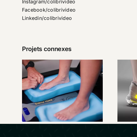
Instagram/colibrivideo
Facebook/colibrivideo
Linkedin/colibrivideo
Projets connexes
SIDAS –
C
Présentation
Custom Station
Premium
qu