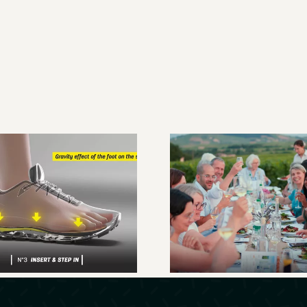
ustom Live, la
semelle sur
Un week-end 
mesure en
cœur du Beaujo
elques minutes