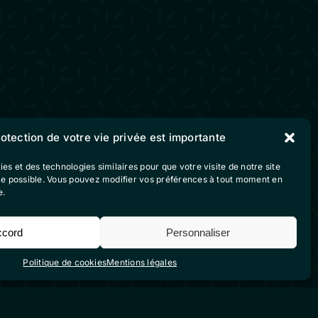
rotection de votre vie privée est importante
Suivez-nous sur nos
ies et des technologies similaires pour que votre visite de notre site
ble possible. Vous pouvez modifier vos préférences à tout moment en
réseaux sociaux
e.
vente
ccord
Personnaliser
Politique de cookies
Mentions légales