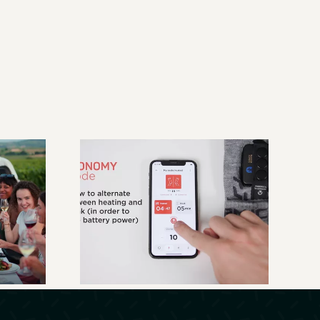
Therm-IC – Guide
au
d’utilisation de
lais
l’application