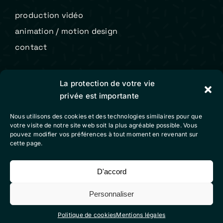
production vidéo
animation / motion design
contact
Colibri Vidéo
La protection de votre vie
privée est importante
mentions légales
Nous utilisons des cookies et des technologies similaires pour que
conditions générales de vente
votre visite de notre site web soit la plus agréable possible. Vous
pouvez modifier vos préférences à tout moment en revenant sur
politique de cookies (eu)
cette page.
D'accord
Suivez-nous sur nos réseaux sociaux
Personnaliser
Politique de cookies
Mentions légales