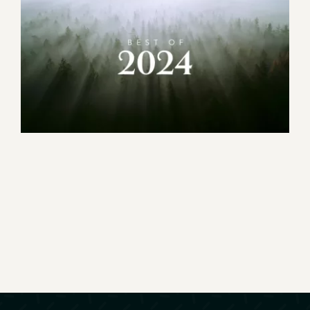
Best Of 2024
Corporate
Evénement
Motion design
Promotionnel
Tourisme