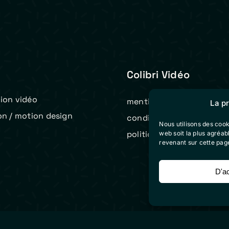
Colibri Vidéo
ion vidéo
mentions légales
La p
on / motion design
conditions générales de 
Nous utilisons des cook
t
politique de cookies (eu)
web soit la plus agréa
revenant sur cette pag
D'a