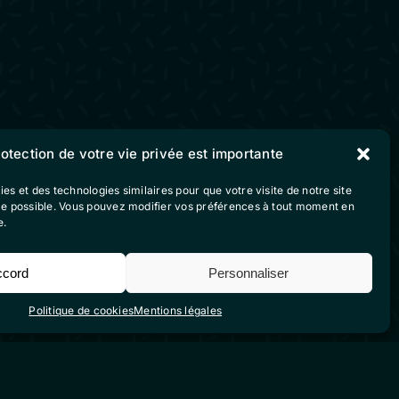
Suivez-nous sur nos
rotection de votre vie privée est importante
réseaux sociaux
ies et des technologies similaires pour que votre visite de notre site
ble possible. Vous pouvez modifier vos préférences à tout moment en
vente
e.
ccord
Personnaliser
Politique de cookies
Mentions légales