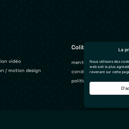
Colibri Vidéo
La p
ion vidéo
Nous utilisons des cook
mentions légales
web soit la plus agréa
on / motion design
conditions générales de 
revenant sur cette pag
t
politique de cookies (eu)
D'a