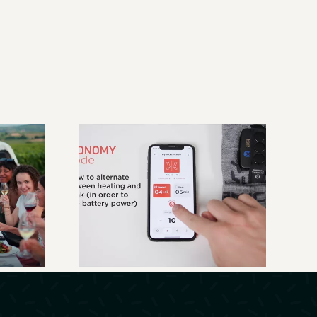
Therm-IC – Guide
au
d’utilisation de
lais
l’application