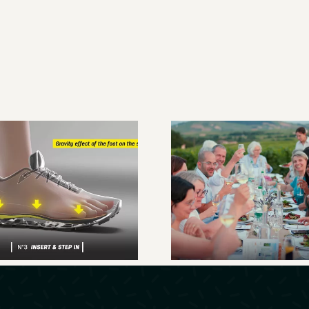
ustom Live, la
semelle sur
Un week-end 
mesure en
cœur du Beaujo
elques minutes