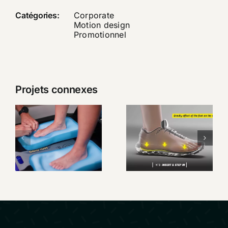
Catégories:
Corporate
Motion design
Promotionnel
Projets connexes
Custom
SIDAS –
Live, la
Présentation
semelle sur
Custom
mesure en
Station
quelques
Premium
minutes