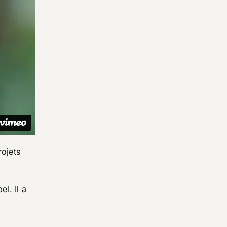
rojets
l. Il a