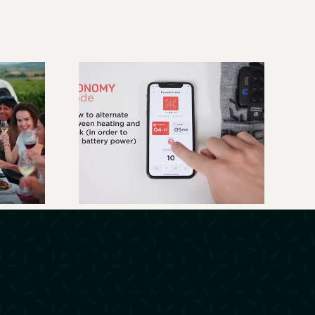
Therm-IC – Guide
au
d’utilisation de
lais
l’application