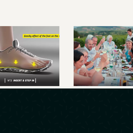
ustom Live, la
semelle sur
Un week-end 
mesure en
cœur du Beaujo
elques minutes