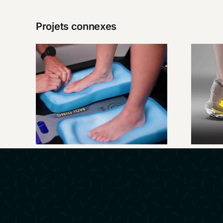
Projets connexes
SIDAS –
C
Présentation
Custom Station
Premium
qu