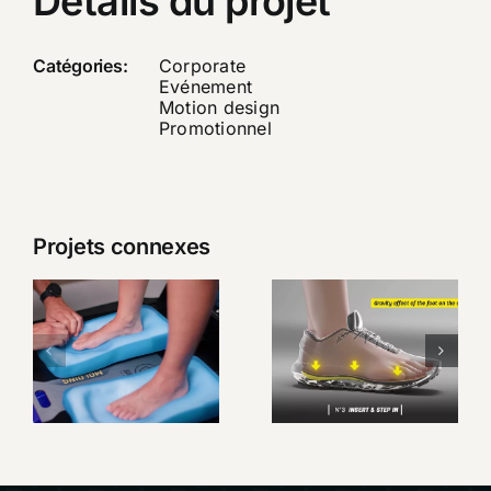
Détails du projet
Catégories:
Corporate
Evénement
Motion design
Promotionnel
Projets connexes
Custom
SIDAS –
Live, la
Présentation
semelle sur
Custom
mesure en
Station
quelques
Premium
minutes