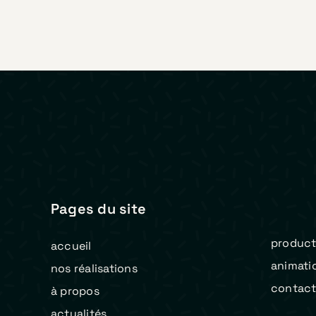
Pages du site
product
accueil
animati
nos réalisations
contac
à propos
actualités