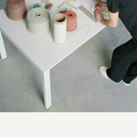
erge Ferrari Group – Film nouveau produ
Corporate
Promotionnel