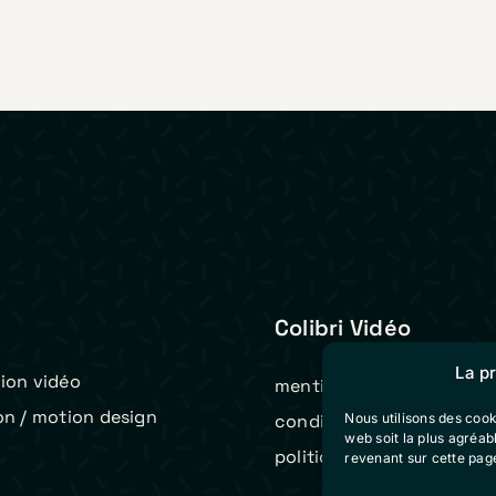
Colibri Vidéo
La p
ion vidéo
mentions légales
on / motion design
Nous utilisons des cook
conditions générales de 
web soit la plus agréa
t
politique de cookies (eu)
revenant sur cette pag