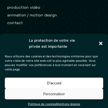
production vidéo
animation / motion design
contact
Colibri Vidéo
La protection de votre vie
privée est importante
mentions légales
Nous utilisons des cookies et des technologies similaires pour que
conditions générales de vente
votre visite de notre site web soit la plus agréable possible. Vous
pouvez modifier vos préférences à tout moment en revenant sur
politique de cookies (eu)
cette page.
D'accord
Suivez-nous sur nos réseaux sociaux
Personnaliser
Politique de cookies
Mentions légales