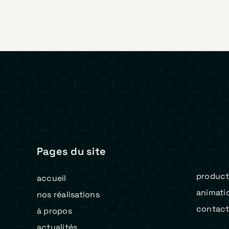
Pages du site
product
accueil
animati
nos réalisations
contac
à propos
actualités