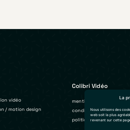
Colibri Vidéo
La p
ion vidéo
mentions légales
on / motion design
Nous utilisons des cook
conditions générales de 
web soit la plus agréa
t
politique de cookies (eu)
revenant sur cette pag