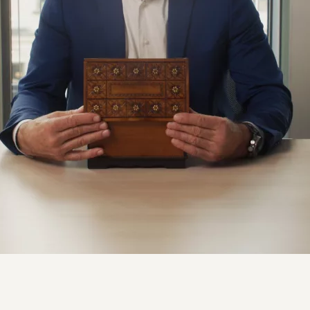
ARaymond fête ses 160 ans [extrait]
Corporate
Evénement