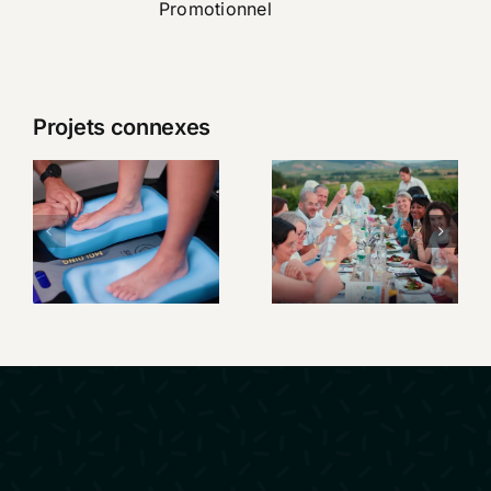
Promotionnel
Projets connexes
SIDAS –
Un week-
Présentation
end au
Custom
cœur du
Station
Beaujolais
Premium