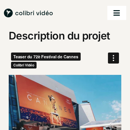
Passer
au
Togg
contenu
Navi
Description du projet
accueil
nos services
nos réalisations
à propos
contact