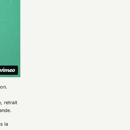
ron.
, retrait
ande.
s la