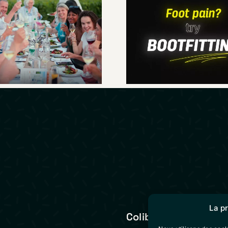
Foot pain ? T
n week-end au
Bootfitting – S
r du Beaujolais
commercial vi
La p
Colibri Vidéo