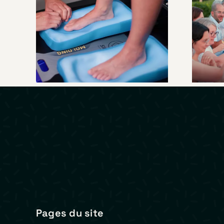
SIDAS –
Présentation
U
Custom Station
cœu
Premium
Pages du site