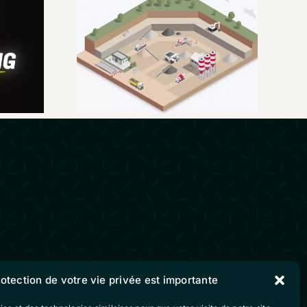
ry
Groupe Eiffage :
IDAS
C’est quoi la DAP ?
deo
rotection de votre vie privée est importante
Suivez-nous sur nos