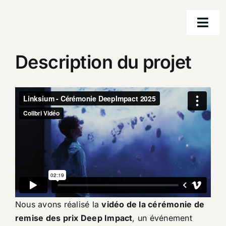
Passer
au
Togg
contenu
Navi
Description du projet
ac
nos s
nos ré
à p
co
Nous avons réalisé la
vidéo de la cérémonie de
remise des prix Deep Impact
, un événement