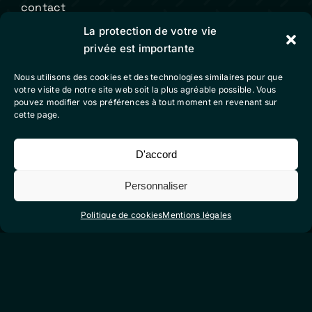
contact
La protection de votre vie
privée est importante
Colibri Vidéo
Nous utilisons des cookies et des technologies similaires pour que
votre visite de notre site web soit la plus agréable possible. Vous
mentions légales
pouvez modifier vos préférences à tout moment en revenant sur
cette page.
conditions générales de vente
politique de cookies (eu)
D'accord
Personnaliser
Suivez-nous sur nos réseaux sociaux
Politique de cookies
Mentions légales