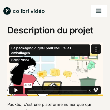
Passer
au
Togg
contenu
Navi
Description du projet
accueil
nos services
nos réalisations
à propos
contact
Packtic, c’est une plateforme numérique qui