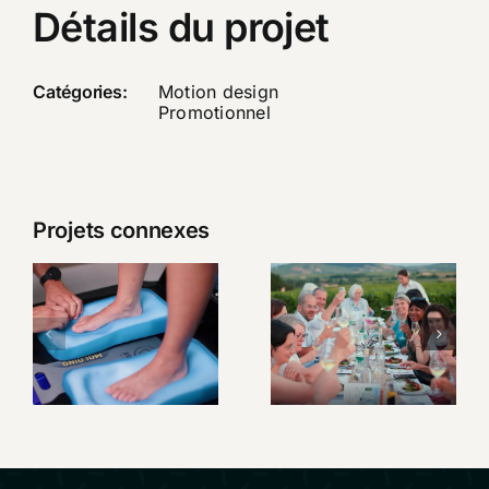
Détails du projet
Catégories:
Motion design
Promotionnel
Projets connexes
SIDAS –
Un week-
Présentation
end au
Custom
cœur du
Station
Beaujolais
Premium