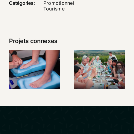
Catégories:
Promotionnel
Tourisme
Projets connexes
SIDAS –
Un week-
Présentation
end au
Custom
cœur du
Station
Beaujolais
Premium