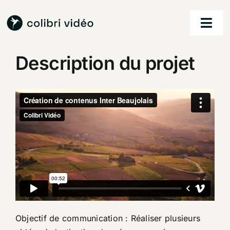
Passer
au
Togg
contenu
Navi
Description du projet
accueil
nos services
nos réalisations
à propos
contact
Objectif de communication : Réaliser plusieurs