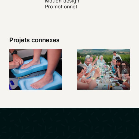
Motion design
Promotionnel
Projets connexes
SIDAS –
Un week-
Présentation
end au
Custom
cœur du
Station
Beaujolais
Premium