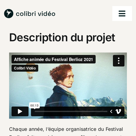
Passer
au
Togg
contenu
Navi
Description du projet
accueil
nos services
nos réalisations
à propos
contact
Chaque année, l’équipe organisatrice du Festival