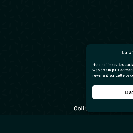
La p
Nous utilisons des cook
web soit la plus agréa
revenant sur cette pag
D'a
Colibri Vidéo
ion vidéo
mentions légales
on / motion design