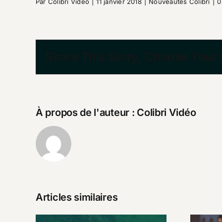
Par
Colibri Vidéo
|
11 janvier 2018
|
Nouveautés Colibri
|
0
Share This Story, Choose Your 
À propos de l'auteur :
Colibri Vidéo
Articles similaires