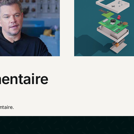
tival de Cannes
Nouvelle
2021
compétence : l
entaire
taire.