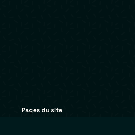
Pages du site
product
accueil
animati