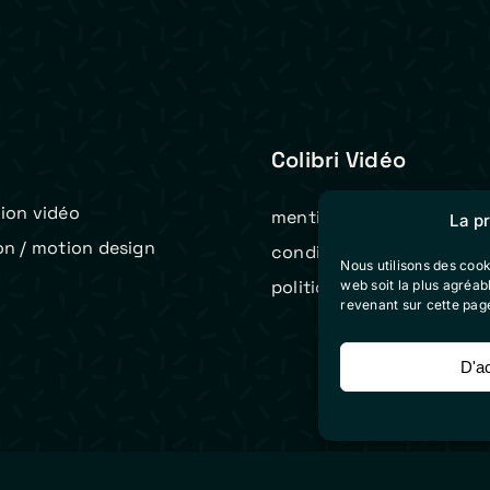
Colibri Vidéo
ion vidéo
mentions légales
La p
on / motion design
conditions générales de 
Nous utilisons des cook
t
politique de cookies (eu)
web soit la plus agréa
revenant sur cette pag
D'a