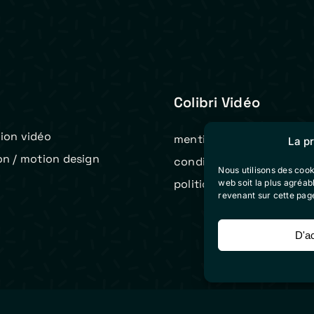
Colibri Vidéo
ion vidéo
mentions légales
La p
on / motion design
conditions générales de 
Nous utilisons des cook
t
politique de cookies (eu)
web soit la plus agréa
revenant sur cette pag
D'a