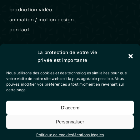
production vidéo
animation / motion design
contact
Colibri Vidéo
La protection de votre vie
privée est importante
mentions légales
Nous utilisons des cookies et des technologies similaires pour que
conditions générales de vente
votre visite de notre site web soit la plus agréable possible. Vous
pouvez modifier vos préférences à tout moment en revenant sur
politique de cookies (eu)
cette page.
D'accord
Suivez-nous sur nos réseaux sociaux
Personnaliser
Politique de cookies
Mentions légales