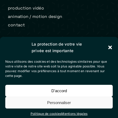
production vidéo
animation / motion design
contact
Colibri Vidéo
La protection de votre vie
privée est importante
mentions légales
Nous utilisons des cookies et des technologies similaires pour que
conditions générales de vente
votre visite de notre site web soit la plus agréable possible. Vous
pouvez modifier vos préférences à tout moment en revenant sur
politique de cookies (eu)
cette page.
D'accord
Suivez-nous sur nos réseaux sociaux
Personnaliser
Politique de cookies
Mentions légales