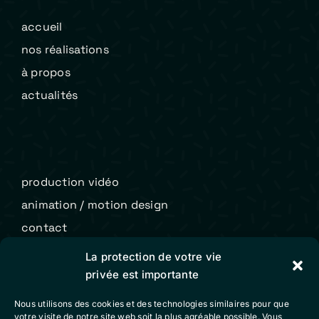
accueil
nos réalisations
à propos
actualités
production vidéo
animation / motion design
contact
La protection de votre vie
privée est importante
Colibri Vidéo
Nous utilisons des cookies et des technologies similaires pour que
mentions légales
votre visite de notre site web soit la plus agréable possible. Vous