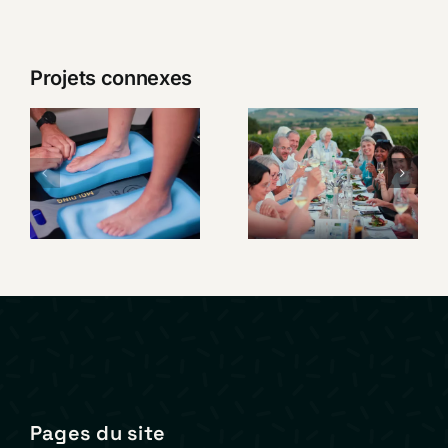
Projets connexes
SIDAS –
Un week-
Présentation
end au
Custom
cœur du
Station
Beaujolais
Premium
Pages du site