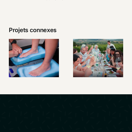
Projets connexes
SIDAS –
Un week-
Présentation
end au
Custom
cœur du
Station
Beaujolais
Premium