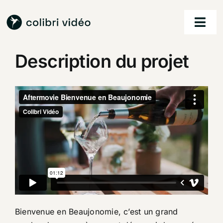
Passer
au
Togg
contenu
Navi
Description du projet
accueil
nos services
nos réalisations
à propos
contact
Bienvenue en Beaujonomie, c’est un grand