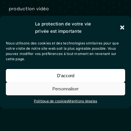
production vidéo
animation / motion design
La protection de votre vie
contact
privée est importante
Nous utilisons des cookies et des technologies similaires pour que
Colibri Vidéo
votre visite de notre site web soit la plus agréable possible. Vous
pouvez modifier vos préférences à tout moment en revenant sur
cette page.
mentions légales
conditions générales de vente
D'accord
politique de cookies (eu)
Personnaliser
Politique de cookies
Mentions légales
Suivez-nous sur nos réseaux sociaux