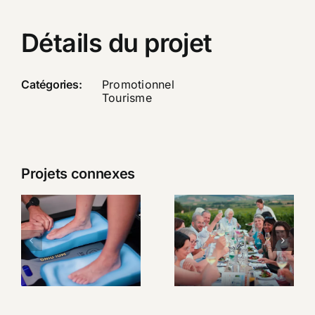
Détails du projet
Catégories:
Promotionnel
Tourisme
Projets connexes
SIDAS –
Un week-
Présentation
end au
Custom
cœur du
Station
Beaujolais
Premium