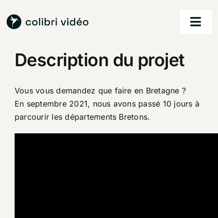
Passer
au
Togg
contenu
Navi
Description du projet
accueil
nos services
Vous vous demandez que faire en Bretagne ?
En septembre 2021, nous avons passé 10 jours à
nos réalisations
parcourir les départements Bretons.
à propos
contact