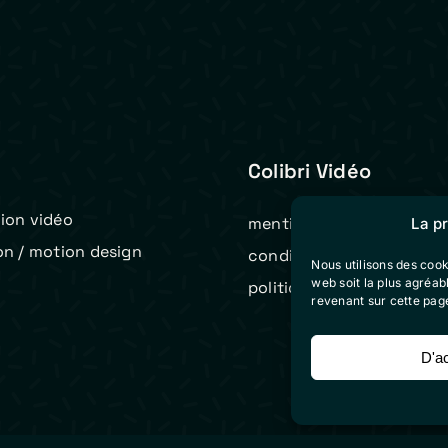
Colibri Vidéo
ion vidéo
mentions légales
La p
on / motion design
conditions générales de 
Nous utilisons des cook
t
web soit la plus agréa
politique de cookies (eu)
revenant sur cette pag
D'a