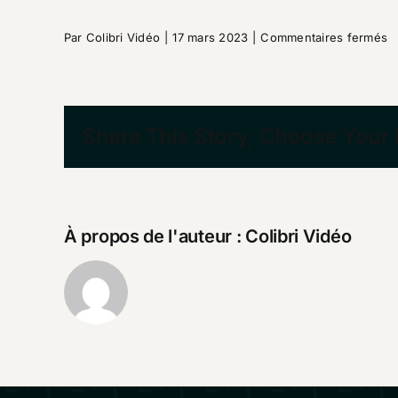
s
Par
Colibri Vidéo
|
17 mars 2023
|
Commentaires fermés
Q
s
d’
le
Share This Story, Choose Your 
s
?
À propos de l'auteur :
Colibri Vidéo